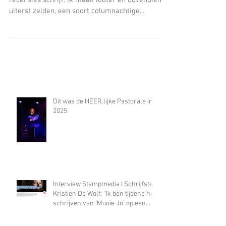
Wie mij een beetje kent weet dat ik geen
recensies schrijf. Ik maak louter en bovendien
uiterst zelden, een soort columnachtige...
Dit was de HEER.lijke Pastorale in
2025
Interview Stampmedia I Schrijfster
Kristien De Wolf: “Ik ben tijdens het