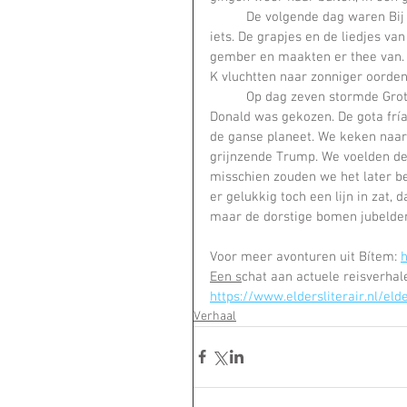
	De volgende dag waren Bij en Berre doodziek. Ze rilden in hun bed. Ze aten nauwelijks 
iets. De grapjes en de liedjes va
gember en maakten er thee van. 
K vluchtten naar zonniger oorden.
	Op dag zeven stormde Grote S de berg af, de keuken binnen: ‘We’re doomed!’ riep hij. The 
Donald was gekozen. De gota frí
de ganse planeet. We keken naar
grijnzende Trump. We voelden de
misschien zouden we het later be
er gelukkig toch een lijn in zat,
maar de dorstige bomen jubelde
Voor meer avonturen uit Bítem: 
h
Een s
chat aan actuele reisverha
https://www.eldersliterair.nl/eld
Verhaal