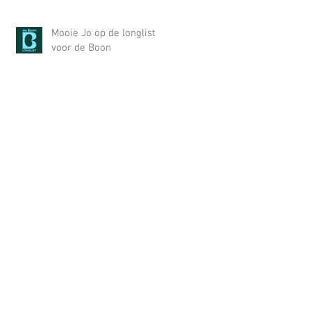
Dooren in Gay Krant
Mooie Jo op de longlist
voor de Boon