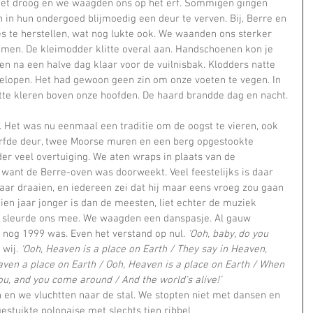
 in hun ondergoed blijmoedig een deur te verven. Bij, Berre en 
s te herstellen, wat nog lukte ook. We waanden ons sterker 
en. De kleimodder klitte overal aan. Handschoenen kon je 
 na een halve dag klaar voor de vuilnisbak. Klodders natte 
elopen. Het had gewoon geen zin om onze voeten te vegen. In 
atte kleren boven onze hoofden. De haard brandde dag en nacht.
. Het was nu eenmaal een traditie om de oogst te vieren, ook 
verfde deur, twee Moorse muren en een berg opgestookte 
r veel overtuiging. We aten wraps in plaats van de 
, want de Berre-oven was doorweekt. Veel feestelijks is daar 
kaar draaien, en iedereen zei dat hij maar eens vroeg zou gaan 
tien jaar jonger is dan de meesten, liet echter de muziek 
, sleurde ons mee. We waagden een danspasje. Al gauw 
 nog 1999 was. Even het verstand op nul. 
‘Ooh, baby, do you 
wij. 
‘Ooh, Heaven is a place on Earth / They say in Heaven, 
aven a place on Earth / Ooh, Heaven is a place on Earth / When 
you, and you come around / And the world’s alive!’
estuikte polonaise met slechts tien ribbel