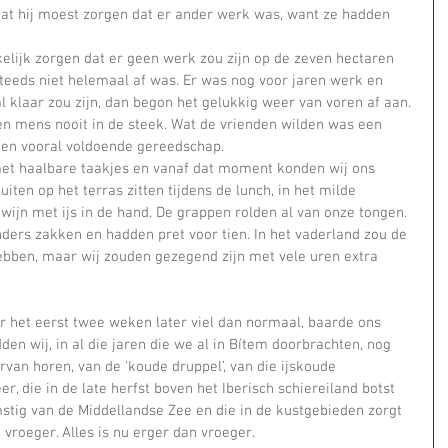
dat hij moest zorgen dat er ander werk was, want ze hadden 
steeds niet helemaal af was. Er was nog voor jaren werk en 
l klaar zou zijn, dan begon het gelukkig weer van voren af aan. 
n mens nooit in de steek. Wat de vrienden wilden was een 
en vooral voldoende gereedschap.    
iten op het terras zitten tijdens de lunch, in het milde 
 wijn met ijs in de hand. De grappen rolden al van onze tongen. 
nders zakken en hadden pret voor tien. In het vaderland zou de 
ebben, maar wij zouden gezegend zijn met vele uren extra 
den wij, in al die jaren die we al in Bítem doorbrachten, nog 
van horen, van de ‘koude druppel’, van die ijskoude 
, die in de late herfst boven het Iberisch schiereiland botst 
tig van de Middellandse Zee en die in de kustgebieden zorgt 
vroeger. Alles is nu erger dan vroeger.    