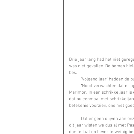
Drie jaar lang had het niet gere
was niet gevallen. De bomen hiel
bes.    
	‘Volgend jaar,’ hadden de
	‘Nooit verwachten dat er tijdens een schrikkeljaar iets goeds gebeurt, Kristien,’ zei 
Marimor. ‘In een schrikkeljaar is
dat nu eenmaal met schrikkeljaren.’ 	Met die woorden had kleine bergheks ons verdr
betekenis voorzien, ons met goede
	Dat er geen olijven aan onze bomen zouden hangen in de herfst en er geen pluk zou zijn 
dit jaar wisten we dus al met Pas
dan te laat en liever te weinig be