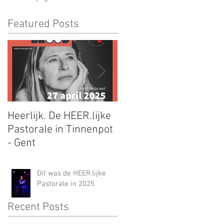
Featured Posts
Heerlijk. De HEER.lijke
Mooie Jo op de Longlis
Pastorale in Tinnenpot
voor de Libris
- Gent
Literatuurlijst
Dit was de HEER.lijke
Pastorale in 2025
Recent Posts