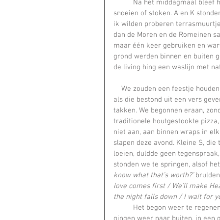
	Na het middagmaal bleef het droog en we waagden ons op het erf. Sommigen gingen 
snoeien of stoken. A en K stonden
ik wilden proberen terrasmuurtje
dan de Moren en de Romeinen sam
maar één keer gebruiken en waren
grond werden binnen en buiten g
de living hing een waslijn met n
    We zouden een feestje houden
als die bestond uit een vers ge
takken. We begonnen eraan, zonde
traditionele houtgestookte pizza
niet aan, aan binnen wraps in el
slapen deze avond. Kleine S, die 
loeien, duldde geen tegenspraak
stonden we te springen, alsof het
know what that’s worth?’
 brulden 
love comes first / We’ll make He
the night falls down / I wait for 
	Het begon weer te regenen en we vluchtten naar de stal. We stopten niet met dansen en 
gingen weer naar buiten, in een g