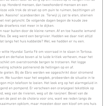
ep op. Honderd mensen, dan tweehonderd mensen en een 
oze volk trok de straat op om puin te ruimen, bezittingen uit 
. ‘Asesino!’ scandeerden ze. ‘Terwijl jij zat te eten, stierven 
net niet gelyncht. De volgende dagen begon de koude zee 
e droefenis niet meer in te dijken.    
fles. De weg werd een bergrivier. Hadden we daar niet altijd 
dat langs het huis kabbelde? Wel, we hadden er nu een.
ze witte Hyundai Santa Fé om voorraad in te slaan in Tortosa. 
d en derhalve boven al te luide kritiek verheven, maar het 
geschikt om overstroomde bergen te trotseren. Het logge 
ling schokte patinerend de hellingen op en af.    
am. We tuurden naar het wegdek, probeerden de situatie in te 
gon mijn telefoon te loeien. Het leek erg op het alarmgeluid in 
zuigend en pompend. Er verscheen een oranjegeel tekstblok op 
d, weg van de rivieren, weg uit de ravijnen’. Bevel van de 
ssen de pest en de cholera voor ons, want we reden langs de 
de kaaimuren opklom, maar moesten door een kloof om ons huis 