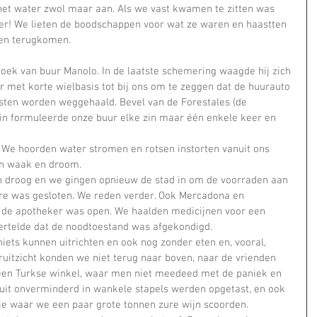
 het water zwol maar aan. Als we vast kwamen te zitten was 
ier! We lieten de boodschappen voor wat ze waren en haastten 
en terugkomen.
oek van buur Manolo. In de laatste schemering waagde hij zich 
 met korte wielbasis tot bij ons om te zeggen dat de huurauto 
esten worden weggehaald. Bevel van de Forestales (de 
e in formuleerde onze buur elke zin maar één enkele keer en 
 waak en droom.    
re was gesloten. We reden verder. Ook Mercadona en 
n de apotheker was open. We haalden medicijnen voor een 
rtelde dat de noodtoestand was afgekondigd.    
ruitzicht konden we niet terug naar boven, naar de vrienden 
een Turkse winkel, waar men niet meedeed met de paniek en 
ruit onverminderd in wankele stapels werden opgetast, en ook 
je waar we een paar grote tonnen zure wijn scoorden.    