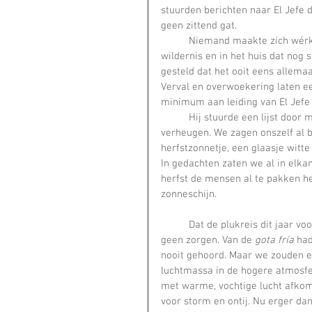
stuurden berichten naar El Jefe 
geen zittend gat.    
	Niemand maakte zich wérkelijk zorgen dat er geen werk zou zijn op de zeven hectaren 
wildernis en in het huis dat nog 
gesteld dat het ooit eens allemaa
Verval en overwoekering laten ee
minimum aan leiding van El Jefe 
	Hij stuurde een lijst door met haalbare taakjes en vanaf dat moment konden wij ons 
verheugen. We zagen onszelf al bu
herfstzonnetje, een glaasje witte
In gedachten zaten we al in elka
herfst de mensen al te pakken h
zonneschijn.    
	Dat de plukreis dit jaar voor het eerst twee weken later viel dan normaal, baarde ons 
geen zorgen. Van de 
gota fría
 had
nooit gehoord. Maar we zouden er
luchtmassa in de hogere atmosfeer
met warme, vochtige lucht afkoms
voor storm en ontij. Nu erger dan 