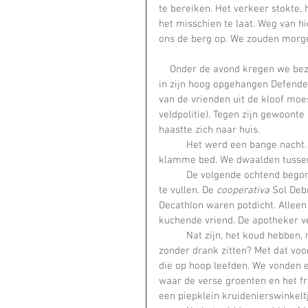
te bereiken. Het verkeer stokte,
het misschien te laat. Weg van h
ons de berg op. We zouden morg
    Onder de avond kregen we bez
in zijn hoog opgehangen Defender
van de vrienden uit de kloof mo
veldpolitie). Tegen zijn gewoont
haastte zich naar huis.    
	Het werd een bange nacht. We hoorden water stromen en rotsen instorten vanuit ons 
klamme bed. We dwaalden tussen
	De volgende ochtend begon droog en we gingen opnieuw de stad in om de voorraden aan 
te vullen. De 
cooperativa
 Sol Deb
Decathlon waren potdicht. Allee
kuchende vriend. De apotheker ve
	Nat zijn, het koud hebben, niets kunnen uitrichten en ook nog zonder eten en, vooral, 
zonder drank zitten? Met dat voo
die op hoop leefden. We vonden 
waar de verse groenten en het f
een piepklein kruidenierswinkelt