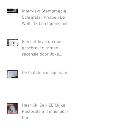
Interview Stampmedia I
Schrijfster Kristien De
Wolf: “Ik ben tijdens het
schrijven van ‘Mooie Jo’
op een hiaat gestoten
Een liefdevol en mooi
waar alleen misbruik in
geschreven roman -
paste”
recensie door Joke
Aartsen In Literaire
Nederland
De laatste van zijn naam
Heerlijk. De HEER.lijke
Pastorale in Tinnenpot -
Gent