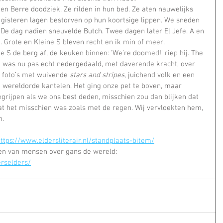
n gisteren lagen bestorven op hun koortsige lippen. We sneden 
De dag nadien sneuvelde Butch. Twee dagen later El Jefe. A en 
 Grote en Kleine S bleven recht en ik min of meer.    
a was nu pas echt nedergedaald, met daverende kracht, over 
 foto’s met wuivende 
stars and stripes
, juichend volk en een 
 wereldorde kantelen. Het ging onze pet te boven, maar 
grijpen als we ons best deden, misschien zou dan blijken dat 
 dat het misschien was zoals met de regen. Wij vervloekten hem, 
n.
ttps://www.eldersliterair.nl/standplaats-bitem/
len van mensen over gans de wereld: 
erselders/