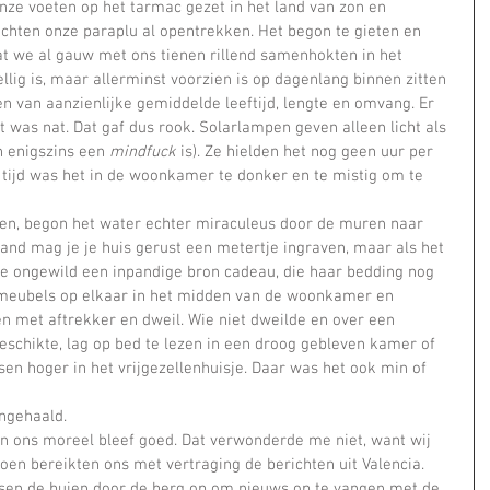
hten onze paraplu al opentrekken. Het begon te gieten en 
t we al gauw met ons tienen rillend samenhokten in het 
llig is, maar allerminst voorzien is op dagenlang binnen zitten 
 van aanzienlijke gemiddelde leeftijd, lengte en omvang. Er 
t was nat. Dat gaf dus rook. Solarlampen geven alleen licht als 
 enigszins een 
mindfuck
 is). Ze hielden het nog geen uur per 
e tijd was het in de woonkamer te donker en te mistig om te 
land mag je je huis gerust een metertje ingraven, maar als het 
 je ongewild een inpandige bron cadeau, die haar bedding nog 
meubels op elkaar in het midden van de woonkamer en 
en met aftrekker en dweil. Wie niet dweilde en over een 
schikte, lag op bed te lezen in een droog gebleven kamer of 
en hoger in het vrijgezellenhuisje. Daar was het ook min of 
gehaald.    
oen bereikten ons met vertraging de berichten uit Valencia. 
ssen de buien door de berg op om nieuws op te vangen met de 