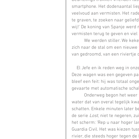
smartphone. Het dodenaantal li
veelvoud aan vermisten. Het radel
te graven, te zoeken naar geliefden
wij!’ De koning van Spanje werd 
vermisten terug te geven en viel d
	We werden stiller. We keken naar buiten door de kleine ramen. Af en toe haastte iemand 
zich naar de stal om een nieuwe 
van gedroomd, van een riviertje 
    El Jefe en ik reden weg in on
Deze wagen was een gegeven paar
bleef een feit: hij was totaal on
gevaarte met automatische schake
	Onderweg begon het weer te gieten. Bij de Ebro werden we opgeschrikt door stromend 
water dat van overal tegelijk kw
schatten. Enkele minuten later be
de serie 
Lost
, niet te negeren, 
het scherm: ‘Rep u naar hoger lan
Guardia Civil. Het was kiezen tu
rivier, die steeds hoger tegen 