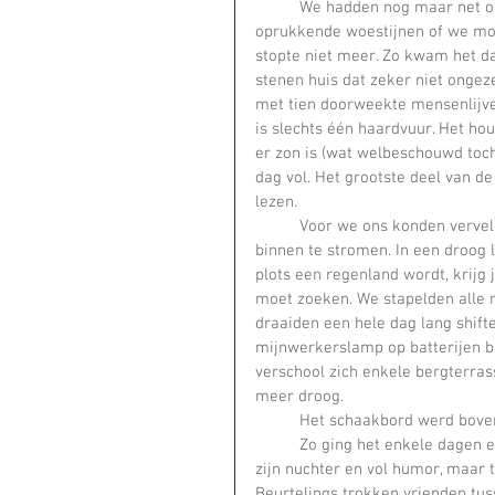
	We hadden nog maar net onze voeten op het tarmac gezet in het land van zon en 
oprukkende woestijnen of we moc
stopte niet meer. Zo kwam het da
stenen huis dat zeker niet ongeze
met tien doorweekte mensenlijven
is slechts één haardvuur. Het hou
er zon is (wat welbeschouwd toch
dag vol. Het grootste deel van d
lezen.    
	Voor we ons konden vervelen, begon het water echter miraculeus door de muren naar 
binnen te stromen. In een droog 
plots een regenland wordt, krijg
moet zoeken. We stapelden alle 
draaiden een hele dag lang shift
mijnwerkerslamp op batterijen be
verschool zich enkele bergterrass
meer droog.    
	Het schaakbord werd boven
	Zo ging het enkele dagen en ons moreel bleef goed. Dat verwonderde me niet, want wij 
zijn nuchter en vol humor, maar t
Beurtelings trokken vrienden tu