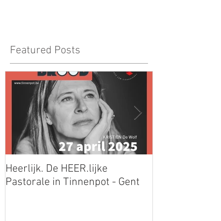
Featured Posts
Heerlijk. De HEER.lijke
Mooie Jo op de
Pastorale in Tinnenpot - Gent
Libris Literatuu