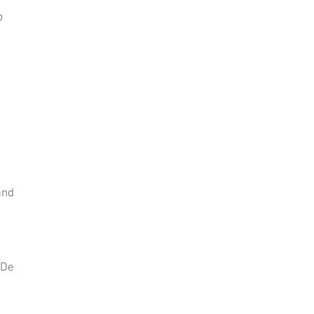
p
and
 De