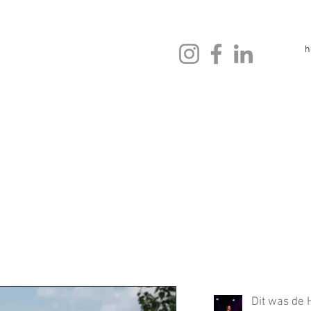
h
Dit was de 