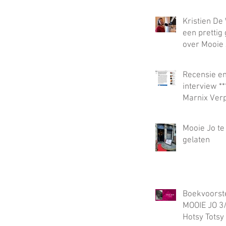
Kristien De 
een prettig
over Mooie 
Guy Vanhem
radio land 
Recensie e
interview **
Marnix Verp
Knack
Mooie Jo te
gelaten
Boekvoorste
MOOIE JO 3
Hotsy Totsy