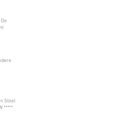
n De
nt
edere
n Stoel
 *****