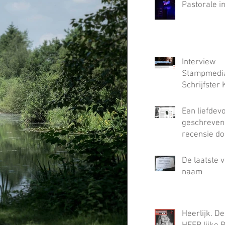
Pastorale i
Interview
Stampmedia
Schrijfster 
De Wolf: “Ik
tijdens het 
Een liefdev
van ‘Mooie 
geschreven
een hiaat g
recensie do
waar alleen
Aartsen In L
in paste”
Nederland
De laatste v
naam
Heerlijk. De