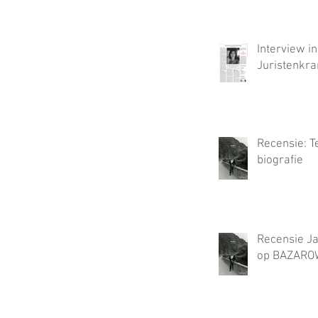
Interview i
Juristenkra
Recensie: T
biografie
Recensie Ja
op BAZAROW