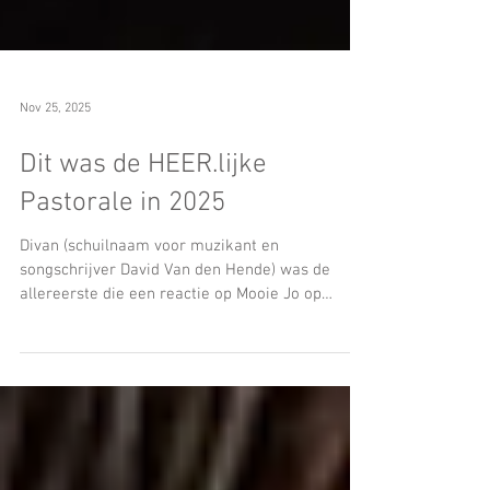
Nov 25, 2025
Dit was de HEER.lijke
Pastorale in 2025
Divan (schuilnaam voor muzikant en
songschrijver David Van den Hende) was de
allereerste die een reactie op Mooie Jo op
Instagram plaatste. Hij schreef dat hij niet
verwacht had dat een vrouw een accuraat
portret van een gay man zou kunnen schetsen,
maar dat mij dat wonderwel toch gelukt was.
Dat was natuurlijk heel bijzonder voor mij. Niet