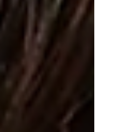
veel later nodigde hij me uit om mee te werken
aan een show van Hermitage , de groep waarvan
hij de frontman is. De grote zaal van Sin