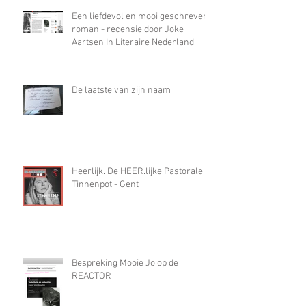
Kristien De Wolf: “Ik ben tijdens het
schrijven van ‘Mooie Jo’ op een
hiaat gestoten waar alleen
misbruik in paste”
Een liefdevol en mooi geschreven
roman - recensie door Joke
Aartsen In Literaire Nederland
De laatste van zijn naam
Heerlijk. De HEER.lijke Pastorale in
Tinnenpot - Gent