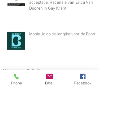
acceptatie. Recensie van Erica Van
Dooren in Gay Krant
Mooie Jo op de longlist voor de Boon
November 2025
(2)
2 posts
August 2025
(1)
1 post
Phone
Email
Facebook
May 2025
(3)
3 posts
March 2025
(2)
2 posts
January 2025
(1)
1 post
December 2024
(2)
2 posts
September 2024
(1)
1 post
August 2024
(6)
6 posts
June 2024
(4)
4 posts
May 2024
(2)
2 posts
April 2024
(1)
1 post