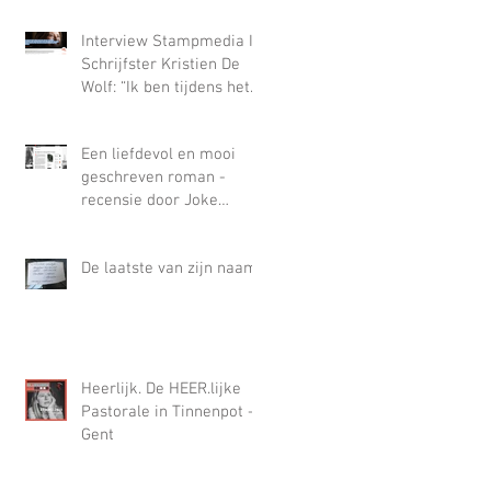
Interview Stampmedia I
Schrijfster Kristien De
Wolf: “Ik ben tijdens het
schrijven van ‘Mooie Jo’
op een hiaat gestoten
Een liefdevol en mooi
waar alleen misbruik in
geschreven roman -
paste”
recensie door Joke
Aartsen In Literaire
Nederland
De laatste van zijn naam
Heerlijk. De HEER.lijke
Pastorale in Tinnenpot -
Gent