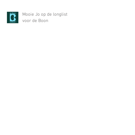
Dooren in Gay Krant
Mooie Jo op de longlist
voor de Boon