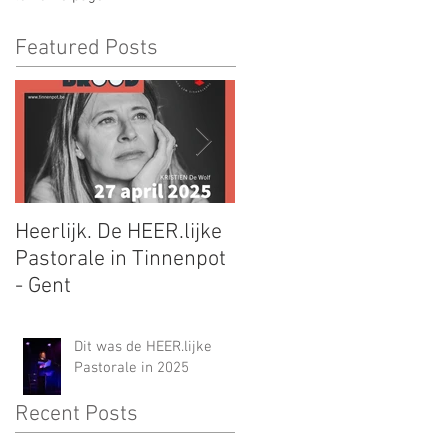
Featured Posts
Heerlijk. De HEER.lijke
Mooie Jo op de Longlis
Pastorale in Tinnenpot
voor de Libris
- Gent
Literatuurlijst
Dit was de HEER.lijke
Pastorale in 2025
Recent Posts