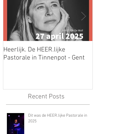
Heerlijk. De HEER.lijke
Mooie Jo op de
Pastorale in Tinnenpot - Gent
Libris Literatuu
Recent Posts
Dit was de HEER.lijke Pastorale in
2025