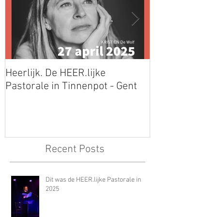
Heerlijk. De HEER.lijke
Mooie Jo op de
Pastorale in Tinnenpot - Gent
Libris Literatuu
Recent Posts
Dit was de HEER.lijke Pastorale in
2025