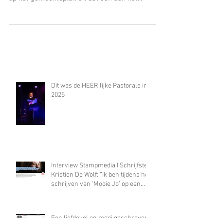
Foto - Astrid Mora De Kattestraat is niet echt
een straat, maar een oud pad dat niet voorkomt
op het gemeenteplan en dat ook aan het...
Dit was de HEER.lijke Pastorale in
2025
Interview Stampmedia I Schrijfster
Kristien De Wolf: “Ik ben tijdens het
schrijven van ‘Mooie Jo’ op een