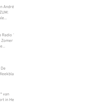
an André
TZUM:
le
p Radio 1.
b Zomer
ie
n De
Weekblad
** van
rt in Het