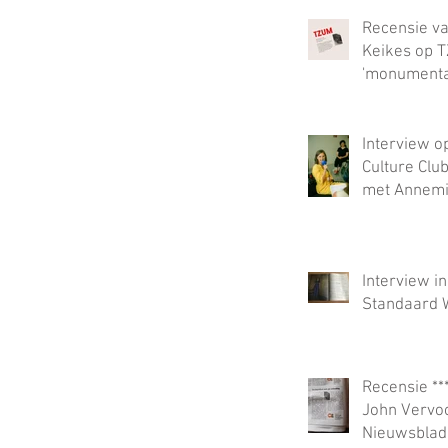
Recensie v
Keikes op 
'monumenta
roman'.
Interview o
Culture Clu
met Annem
Peeters
Interview i
Standaard 
Recensie **
John Vervoo
Nieuwsblad