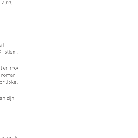
n 2025
 I
Kristien
 ben
schrijven
ol en mooi
Jo’ op
 roman -
estoten
or Joke
 misbruik
iteraire
an zijn