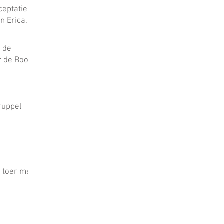
ceptatie.
n Erica
 in Gay
 de
or de Boon
ruppel
 toer met