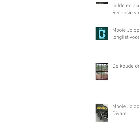
liefde en ac
Recensie va
Van Dooren
Krant
Mooie Jo op
longlist vo
De koude d
Mooie Jo op
Divan!