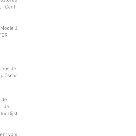
Pastorale
 - Gent
 Mooie Jo
TOR
jdens de
p Oscar
de
 de
or de
tuurlijst
nt voor