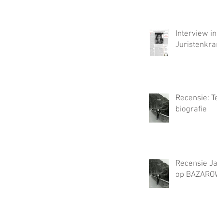
Interview i
Juristenkra
Recensie: T
biografie
Recensie Ja
op BAZAROW