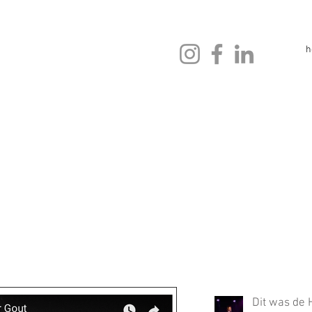
h
Dit was de 