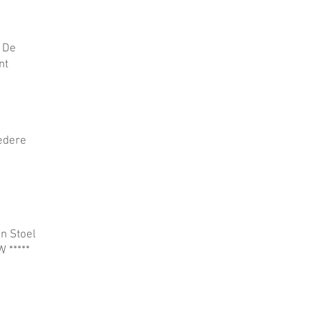
n De
nt
edere
n Stoel
 *****