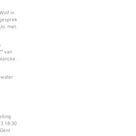
Wolf in
 gesprek
Jo, met
el op
van waas.
n
** van
lancke in
 water
lling
/3 18:30
 Gent