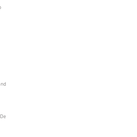
p
and
 De