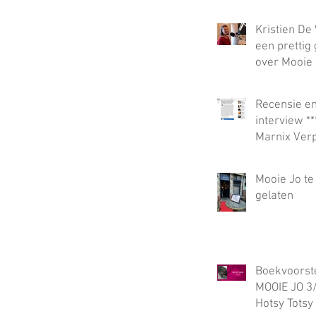
Kristien De 
een prettig
over Mooie 
Guy Vanhem
radio land 
Recensie e
interview **
Marnix Verp
Knack
Mooie Jo te
gelaten
Boekvoorste
MOOIE JO 3
Hotsy Totsy