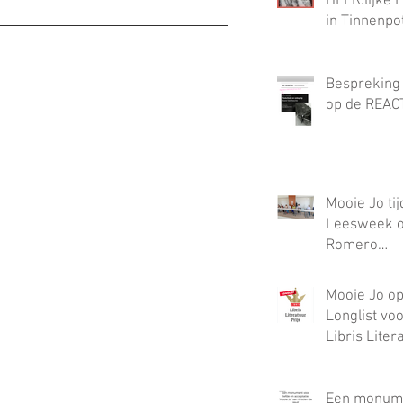
HEER.lijke 
in Tinnenpot
Bespreking
op de REAC
Mooie Jo ti
Leesweek o
Romero
Dendermon
Mooie Jo op
Longlist vo
Libris Litera
Een monume