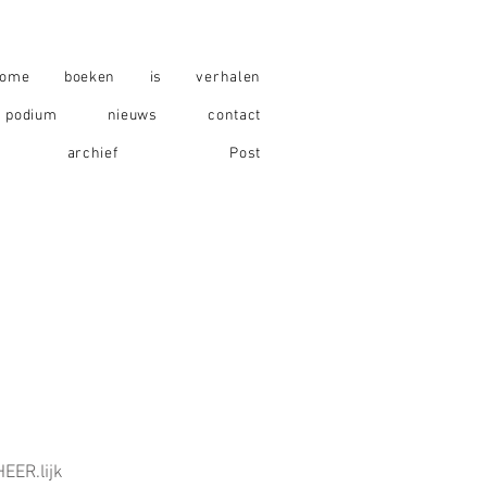
ome
boeken
is
verhalen
podium
nieuws
contact
archief
Post
HEER.lijke