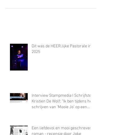
vrienden, organisatoren van memorabele
feesten, medestrijders in het verbeteren van
de...
Dit was de HEER.lijke Pastorale in
2025
Interview Stampmedia I Schrijfster
Kristien De Wolf: “Ik ben tijdens het
schrijven van ‘Mooie Jo’ op een
hiaat gestoten waar alleen