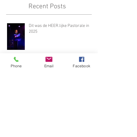
Recent Posts
Dit was de HEER.lijke Pastorale in
2025
Phone
Email
Facebook
Interview Stampmedia I Schrijfster
Kristien De Wolf: “Ik ben tijdens het
schrijven van ‘Mooie Jo’ op een hiaat
gestoten waar alleen misbruik in
paste”
Een liefdevol en mooi geschreven
roman - recensie door Joke Aartsen In
Literaire Nederland