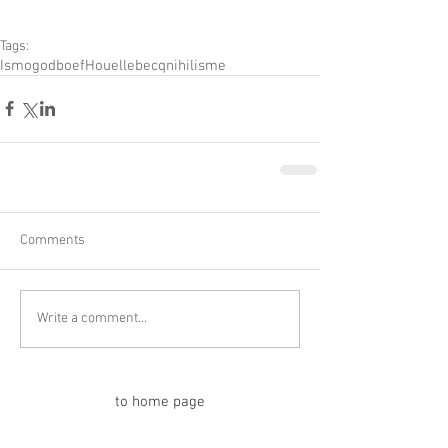
Tags:
Ismo
god
boef
Houellebecq
nihilisme
Comments
Write a comment...
to home page