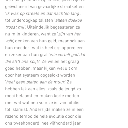
geëvolueerd van gevaarlijke straatketten 
'
ik was op streets en dat nachten lang'
, 
tot underdogkapitalisten ‘
alleen doekoe 
troost mij'
. Uiteindelijk begeesteren ze 
nu mijn kinderen, want ze '
zijn van het 
volk
', denken aan hun geld, maar ook aan 
hun moeder -wat ik heel erg apprecieer- 
en zeker aan hun graf '
wie vertelt god dat 
die sh*t ons spijt
?' Ze willen het graag 
goed hebben, maar kijken wel uit om 
door het systeem opgeslokt worden 
'
hoef geen platen aan de muur
.' Ze 
hebben lak aan alles, zoals de jeugd zo 
mooi betaamt en maken korte metten 
met wat wat nep voor ze is, van nihilist 
tot islamist. Anderzijds maken ze in een 
razend tempo de hele evolutie door die 
ons tweehonderd, nee vijfhonderd jaar 