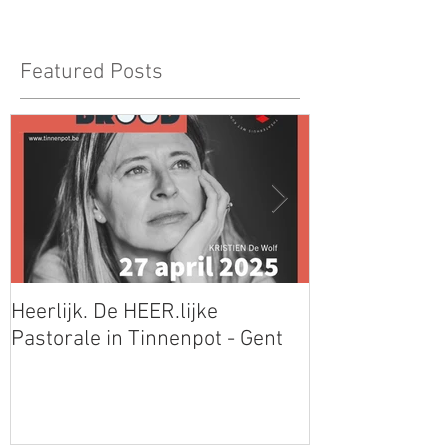
Featured Posts
Heerlijk. De HEER.lijke
Mooie Jo op de
Pastorale in Tinnenpot - Gent
Libris Literatuu